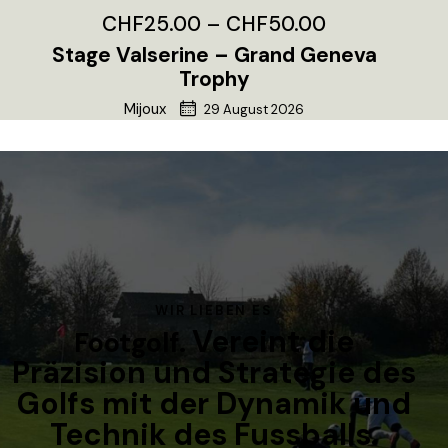
CHF25.00 – CHF50.00
Stage Valserine – Grand Geneva
Trophy
Mijoux
29 August 2026
WIR LIEBEN ES
Vereint die
Footgolf.
Präzision und Strategie des
Golfs mit der Dynamik und
Technik des Fussballs.