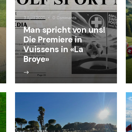
3 April 2025
0
Comments
Man spricht von uns!
Die Premiere in
Vuissens in «La
Broye»