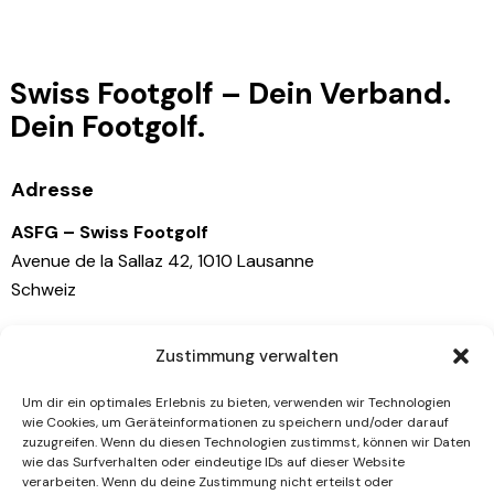
Swiss Footgolf – Dein Verband.
Dein Footgolf.
Adresse
ASFG – Swiss Footgolf
Avenue de la Sallaz 42, 1010 Lausanne
Schweiz
Kontaktiere uns
Zustimmung verwalten
info@swissfootgolf.ch
Um dir ein optimales Erlebnis zu bieten, verwenden wir Technologien
wie Cookies, um Geräteinformationen zu speichern und/oder darauf
+41 79 767 81 41
zuzugreifen. Wenn du diesen Technologien zustimmst, können wir Daten
wie das Surfverhalten oder eindeutige IDs auf dieser Website
Socials
verarbeiten. Wenn du deine Zustimmung nicht erteilst oder