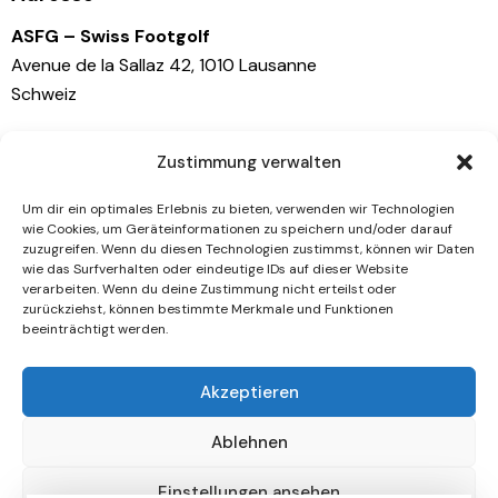
n
i
ASFG – Swiss Footgolf
s
g
Avenue de la Sallaz 42, 1010 Lausanne
a
i
Schweiz
t
c
i
h
Kontaktiere uns
o
t
Zustimmung verwalten
n
e
info@swissfootgolf.ch
Um dir ein optimales Erlebnis zu bieten, verwenden wir Technologien
n
+41 79 767 81 41
wie Cookies, um Geräteinformationen zu speichern und/oder darauf
,
zuzugreifen. Wenn du diesen Technologien zustimmst, können wir Daten
wie das Surfverhalten oder eindeutige IDs auf dieser Website
N
Socials
verarbeiten. Wenn du deine Zustimmung nicht erteilst oder
a
zurückziehst, können bestimmte Merkmale und Funktionen
beeinträchtigt werden.
Facebook
v
Instagram
i
Akzeptieren
g
Newsletter
a
Ablehnen
[mc4wp_form id="461" element_id="style-9"]
t
i
Einstellungen ansehen