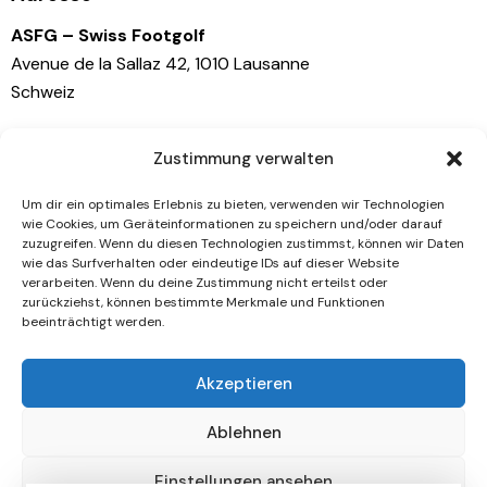
n
i
ASFG – Swiss Footgolf
s
g
Avenue de la Sallaz 42, 1010 Lausanne
a
i
Schweiz
t
c
i
h
Kontaktiere uns
o
t
Zustimmung verwalten
n
e
info@swissfootgolf.ch
Um dir ein optimales Erlebnis zu bieten, verwenden wir Technologien
n
+41 79 767 81 41
wie Cookies, um Geräteinformationen zu speichern und/oder darauf
,
zuzugreifen. Wenn du diesen Technologien zustimmst, können wir Daten
wie das Surfverhalten oder eindeutige IDs auf dieser Website
N
Socials
verarbeiten. Wenn du deine Zustimmung nicht erteilst oder
a
zurückziehst, können bestimmte Merkmale und Funktionen
beeinträchtigt werden.
Facebook
v
Instagram
i
Akzeptieren
g
Newsletter
a
Ablehnen
[mc4wp_form id="461" element_id="style-9"]
t
i
Einstellungen ansehen