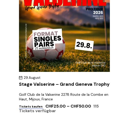
e
u
n
n
n
g
.
g
A
n
e
s
n
i
S
c
u
h
c
t
h
e
e
n
u
-
29.August
n
N
Stage Valserine – Grand Geneva Trophy
d
a
A
v
Golf Club de la Valserine
2278 Route de la Combe en
Haut, Mijoux, France
n
i
CHF25.00 – CHF50.00
115
s
g
Tickets kaufen
Tickets verfügbar
a
i