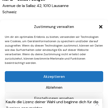
Avenue de la Sallaz 42, 1010 Lausanne
Schweiz
Kontaktiere uns
Zustimmung verwalten
info@swissfootgolf.ch
Um dir ein optimales Erlebnis zu bieten, verwenden wir Technologien
+41 79 767 81 41
wie Cookies, um Geräteinformationen zu speichern und/oder darauf
zuzugreifen. Wenn du diesen Technologien zustimmst, können wir Daten
wie das Surfverhalten oder eindeutige IDs auf dieser Website
Socials
verarbeiten. Wenn du deine Zustimmung nicht erteilst oder
zurückziehst, können bestimmte Merkmale und Funktionen
beeinträchtigt werden.
Facebook
Instagram
Akzeptieren
Newsletter
Ablehnen
[mc4wp_form id="461" element_id="style-9"]
Einstellungen ansehen
Kaufe die Lizenz deiner Wahl und beginne dich für die