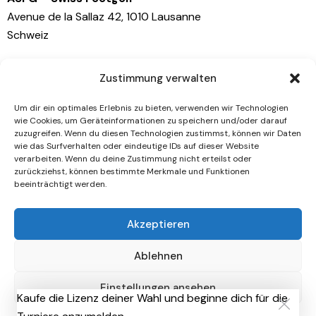
Avenue de la Sallaz 42, 1010 Lausanne
Schweiz
Kontaktiere uns
Zustimmung verwalten
info@swissfootgolf.ch
Um dir ein optimales Erlebnis zu bieten, verwenden wir Technologien
+41 79 767 81 41
wie Cookies, um Geräteinformationen zu speichern und/oder darauf
zuzugreifen. Wenn du diesen Technologien zustimmst, können wir Daten
wie das Surfverhalten oder eindeutige IDs auf dieser Website
Socials
verarbeiten. Wenn du deine Zustimmung nicht erteilst oder
zurückziehst, können bestimmte Merkmale und Funktionen
beeinträchtigt werden.
Facebook
Instagram
Akzeptieren
Newsletter
Ablehnen
[mc4wp_form id="461" element_id="style-9"]
Einstellungen ansehen
Kaufe die Lizenz deiner Wahl und beginne dich für die