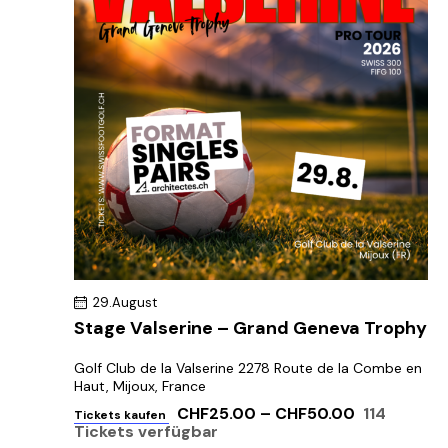
e
u
n
n
n
g
.
g
A
n
e
s
n
i
S
c
u
h
c
t
h
e
e
n
u
-
29.August
n
N
Stage Valserine – Grand Geneva Trophy
d
a
A
v
Golf Club de la Valserine
2278 Route de la Combe en
Haut, Mijoux, France
n
i
CHF25.00 – CHF50.00
114
s
g
Tickets kaufen
Tickets verfügbar
a
i