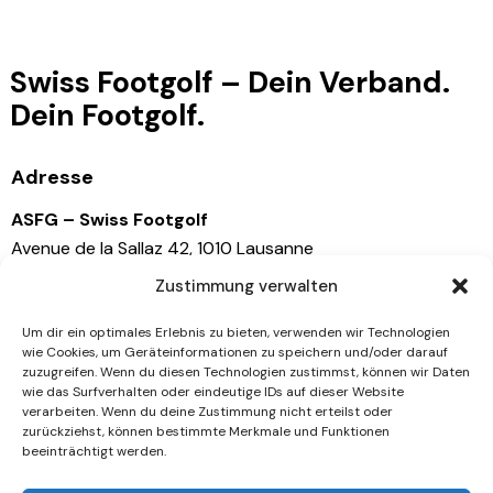
Swiss Footgolf – Dein Verband.
Dein Footgolf.
Adresse
ASFG – Swiss Footgolf
Avenue de la Sallaz 42, 1010 Lausanne
Schweiz
Zustimmung verwalten
Kontaktiere uns
Um dir ein optimales Erlebnis zu bieten, verwenden wir Technologien
wie Cookies, um Geräteinformationen zu speichern und/oder darauf
zuzugreifen. Wenn du diesen Technologien zustimmst, können wir Daten
info@swissfootgolf.ch
wie das Surfverhalten oder eindeutige IDs auf dieser Website
+41 79 767 81 41
verarbeiten. Wenn du deine Zustimmung nicht erteilst oder
zurückziehst, können bestimmte Merkmale und Funktionen
beeinträchtigt werden.
Socials