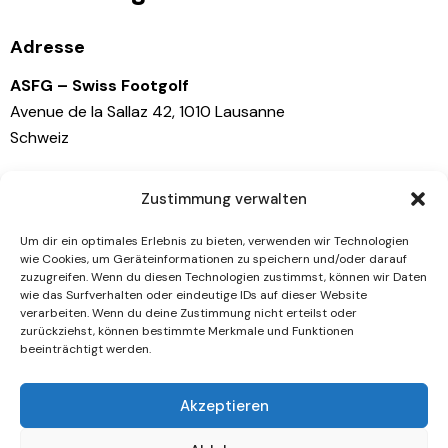
Adresse
ASFG – Swiss Footgolf
Avenue de la Sallaz 42, 1010 Lausanne
Schweiz
Kontaktiere uns
Zustimmung verwalten
info@swissfootgolf.ch
Um dir ein optimales Erlebnis zu bieten, verwenden wir Technologien
+41 79 767 81 41
wie Cookies, um Geräteinformationen zu speichern und/oder darauf
zuzugreifen. Wenn du diesen Technologien zustimmst, können wir Daten
wie das Surfverhalten oder eindeutige IDs auf dieser Website
Socials
verarbeiten. Wenn du deine Zustimmung nicht erteilst oder
zurückziehst, können bestimmte Merkmale und Funktionen
beeinträchtigt werden.
Facebook
Instagram
Akzeptieren
Newsletter