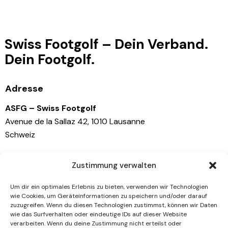
Swiss Footgolf – Dein Verband.
Dein Footgolf.
Adresse
ASFG – Swiss Footgolf
Avenue de la Sallaz 42, 1010 Lausanne
Schweiz
Kontaktiere uns
Zustimmung verwalten
info@swissfootgolf.ch
Um dir ein optimales Erlebnis zu bieten, verwenden wir Technologien
wie Cookies, um Geräteinformationen zu speichern und/oder darauf
+41 79 767 81 41
zuzugreifen. Wenn du diesen Technologien zustimmst, können wir Daten
wie das Surfverhalten oder eindeutige IDs auf dieser Website
Socials
verarbeiten. Wenn du deine Zustimmung nicht erteilst oder