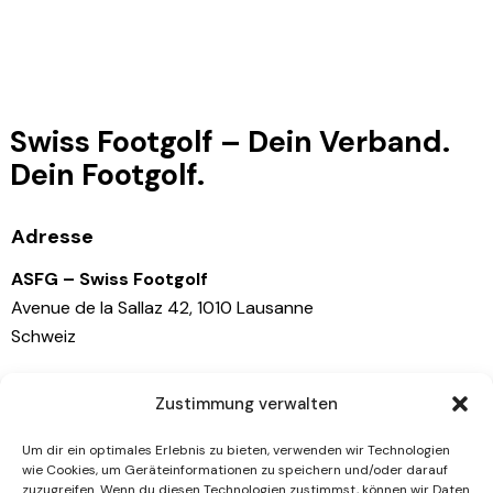
Swiss Footgolf – Dein Verband.
Dein Footgolf.
Adresse
ASFG – Swiss Footgolf
Avenue de la Sallaz 42, 1010 Lausanne
Schweiz
Kontaktiere uns
Zustimmung verwalten
info@swissfootgolf.ch
Um dir ein optimales Erlebnis zu bieten, verwenden wir Technologien
+41 79 767 81 41
wie Cookies, um Geräteinformationen zu speichern und/oder darauf
zuzugreifen. Wenn du diesen Technologien zustimmst, können wir Daten