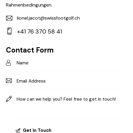
Rahmenbedingungen.
lionel.jacot@swissfootgolf.ch
E-
+41 76 370 58 41
m
Ph
ail:
on
Contact Form
e: