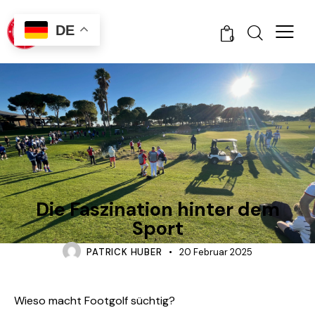
DE
0
FOOTGOLF
GUIDES
Die Faszination hinter dem
Sport
PATRICK HUBER
20 Februar 2025
Wieso macht Footgolf süchtig?